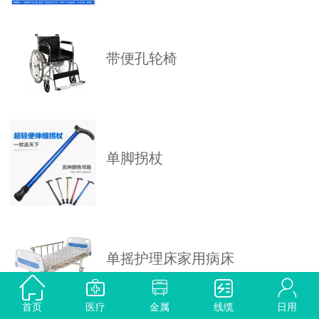
带便孔轮椅
单脚拐杖
单摇护理床家用病床
首页
医疗
金属
线缆
日用